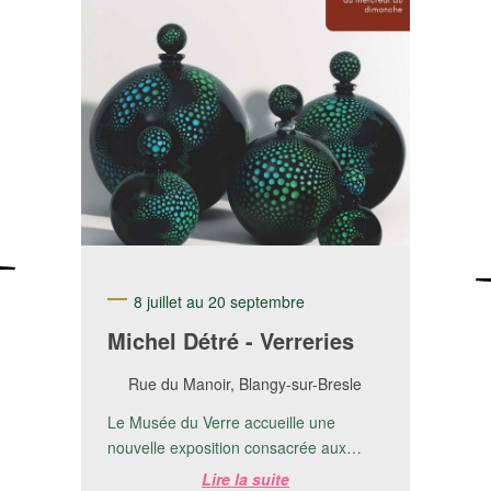
8 juillet au 20 septembre
Michel Détré - Verreries
Rue du Manoir, Blangy-sur-Bresle
Le Musée du Verre accueille une
nouvelle exposition consacrée aux
créations de Michel Detré.📅 Du 8 juillet
Lire la suite