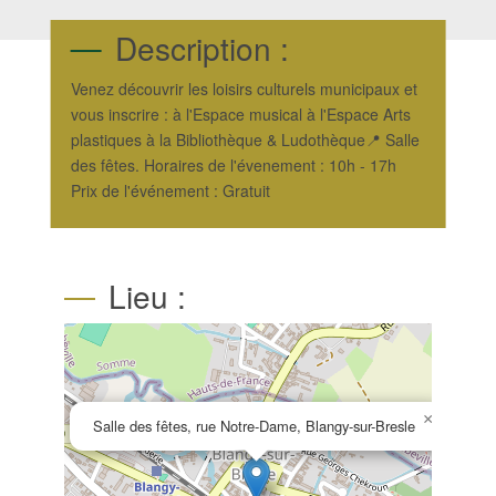
Description :
Venez découvrir les loisirs culturels municipaux et
vous inscrire : à l'Espace musical à l'Espace Arts
plastiques à la Bibliothèque & Ludothèque📍 Salle
des fêtes. Horaires de l'évenement : 10h - 17h
Prix de l'événement : Gratuit
Lieu :
×
Salle des fêtes, rue Notre-Dame, Blangy-sur-Bresle