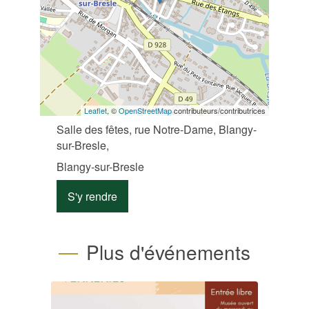
Leaflet
, ©
OpenStreetMap
contributeurs/contributrices
Salle des fêtes, rue Notre-Dame, Blangy-
sur-Bresle,
Blangy-sur-Bresle
S'y rendre
Plus d'événements