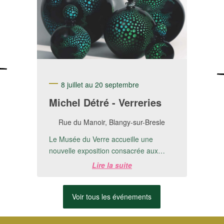
8 juillet au 20 septembre
Michel Détré - Verreries
Rue du Manoir, Blangy-sur-Bresle
Le Musée du Verre accueille une
nouvelle exposition consacrée aux
créations de Michel Detré.📅 Du 8 juillet
Lire la suite
au 20 ...
Voir tous les événements