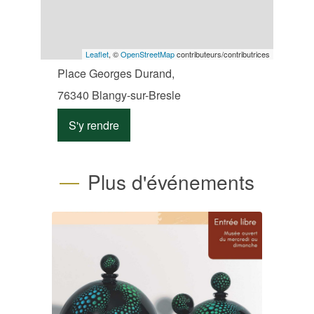
Leaflet
, ©
OpenStreetMap
contributeurs/contributrices
Place Georges Durand,
76340 Blangy-sur-Bresle
S'y rendre
Plus d'événements