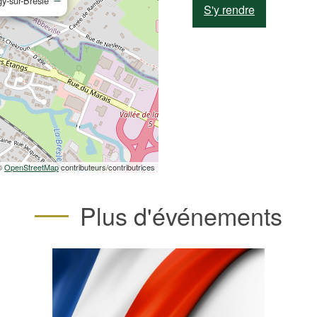
y-sur-Bresle
S'y rendre
 ©
OpenStreetMap
contributeurs/contributrices
Plus d'événements