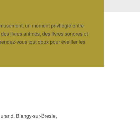
l'amusement, un moment privilégié entre
s, des livres animés, des livres sonores et
endez-vous tout doux pour éveiller les
rand, Blangy-sur-Bresle,