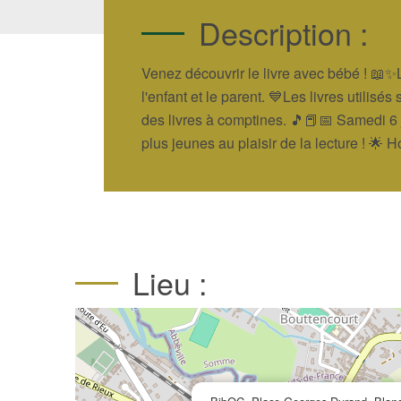
Description :
Venez découvrir le livre avec bébé ! 📖✨L
l'enfant et le parent. 💙Les livres utilisé
des livres à comptines. 🎵📕📅 Samedi 6
plus jeunes au plaisir de la lecture ! 🌟
Lieu :