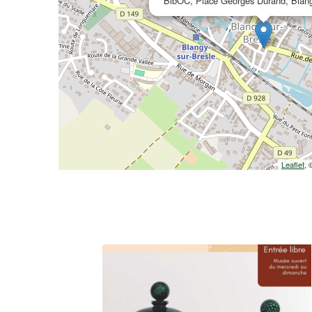
BibOC, Place Georges Durand, Blang
Leaflet
,