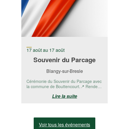
17 août au 17 août
Souvenir du Parcage
Blangy-sur-Bresle
Cérémonie du Souvenir du Parcage avec
la commune de Bouttencourt.📍 Rendez-
vous à la stèle RD 1015 - Bouttencourt,...
Lire la suite
Voir tous les événements