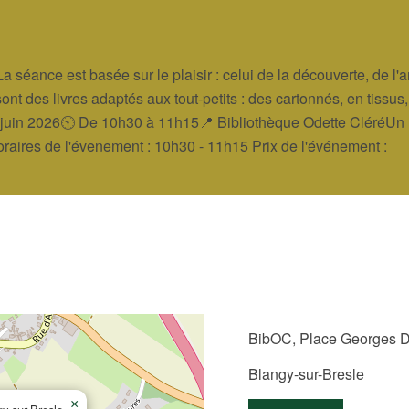
a séance est basée sur le plaisir : celui de la découverte, de 
s sont des livres adaptés aux tout-petits : des cartonnés, en tissu
 juin 2026🕥 De 10h30 à 11h15📍 Bibliothèque Odette CléréUn r
 Horaires de l'évenement : 10h30 - 11h15 Prix de l'événement :
BibOC, Place Georges Du
Blangy-sur-Bresle
×