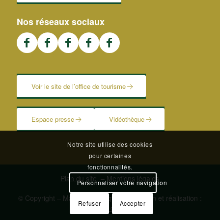
Nos réseaux sociaux
Voir le site de l’office de tourisme
Espace presse
Vidéothèque
Notre site utilise des cookies
pour certaines
fonctionnalités.
Plan du site
–
Mentions légales
Personnaliser votre navigation
© Copyright – Mairie de Blangy | Conception et réalisation :
Refuser
Accepter
Le Plus du Web