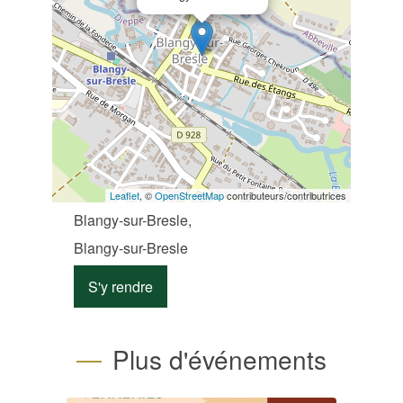
Leaflet
, ©
OpenStreetMap
contributeurs/contributrices
Blangy-sur-Bresle,
Blangy-sur-Bresle
S'y rendre
Plus d'événements