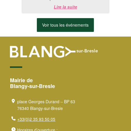
créations de Michel Detré.📅 Du 8 juillet
Lire la suite
au 20 ...
Voir tous les événements
Mairie de
Blangy-sur-Bresle
place Georges Durand – BP 63
76340 Blangy-sur-Bresle
+33(0)2 35 93 50 05
Horaires d’ouverture :