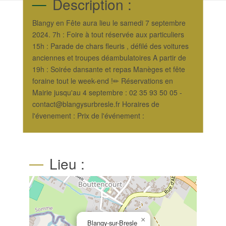
Description :
Blangy en Fête aura lieu le samedi 7 septembre
2024. 7h : Foire à tout réservée aux particuliers
15h : Parade de chars fleuris , défilé des voitures
anciennes et troupes déambulatoires A partir de
19h : Soirée dansante et repas Manèges et fête
foraine tout le week-end !✏ Réservations en
Mairie jusqu'au 4 septembre : 02 35 93 50 05 -
contact@blangysurbresle.fr Horaires de
l'évenement : Prix de l'événement :
Lieu :
×
Blangy-sur-Bresle