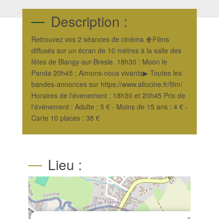
Description :
Retrouvez vos 2 séances de cinéma 🍿Films
diffusés sur un écran de 10 mètres à la salle des
fêtes de Blangy-sur-Bresle. 18h30 : Moon le
Panda 20h45 : Aimons-nous vivants▶ Toutes les
bandes-annonces sur https://www.allocine.fr/film/
Horaires de l'évenement : 18h30 et 20h45 Prix de
l'événement : Adulte : 5 € - Moins de 15 ans : 4 € -
Carte 10 places : 38 €
Lieu :
×