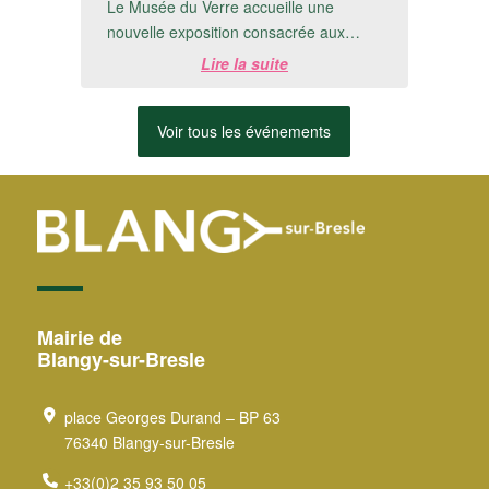
Le Musée du Verre accueille une
nouvelle exposition consacrée aux
créations de Michel Detré.📅 Du 8 juillet
Lire la suite
au 20 ...
Voir tous les événements
Mairie de
Blangy-sur-Bresle
place Georges Durand – BP 63
76340 Blangy-sur-Bresle
+33(0)2 35 93 50 05