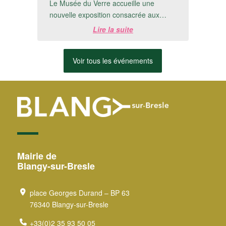
Le Musée du Verre accueille une
nouvelle exposition consacrée aux
créations de Michel Detré.📅 Du 8 juillet
Lire la suite
au 20 ...
Voir tous les événements
Mairie de
Blangy-sur-Bresle
place Georges Durand – BP 63
76340 Blangy-sur-Bresle
+33(0)2 35 93 50 05