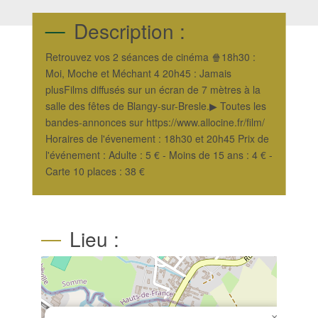
Description :
Retrouvez vos 2 séances de cinéma 🍿18h30 :
Moi, Moche et Méchant 4 20h45 : Jamais
plusFilms diffusés sur un écran de 7 mètres à la
salle des fêtes de Blangy-sur-Bresle.▶ Toutes les
bandes-annonces sur https://www.allocine.fr/film/
Horaires de l'évenement : 18h30 et 20h45 Prix de
l'événement : Adulte : 5 € - Moins de 15 ans : 4 € -
Carte 10 places : 38 €
Lieu :
×