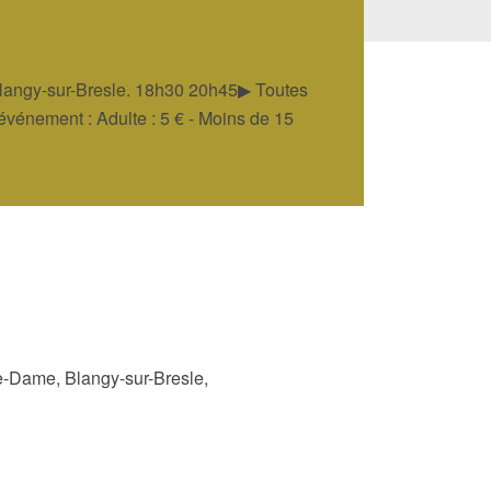
 Blangy-sur-Bresle. 18h30 20h45▶ Toutes
'événement : Adulte : 5 € - Moins de 15
re-Dame, Blangy-sur-Bresle,