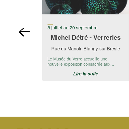
8 juillet au 20 septembre
Michel Détré - Verreries
Rue du Manoir, Blangy-sur-Bresle
Le Musée du Verre accueille une
nouvelle exposition consacrée aux
créations de Michel Detré.📅 Du 8 juillet
Lire la suite
au 20 ...