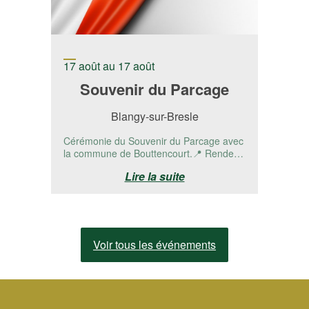
17 août au 17 août
Souvenir du Parcage
Blangy-sur-Bresle
Cérémonie du Souvenir du Parcage avec
la commune de Bouttencourt.📍 Rendez-
vous à la stèle RD 1015 - Bouttencourt,...
Lire la suite
Voir tous les événements