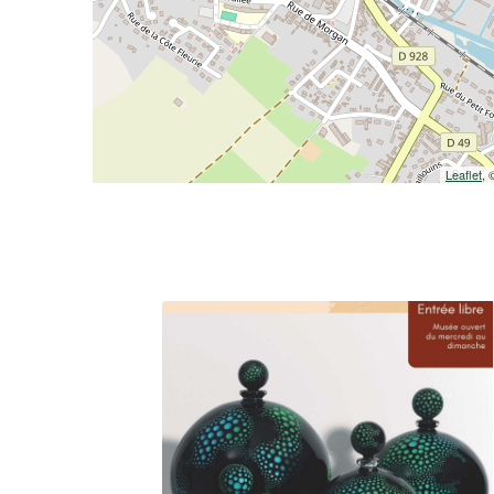
Leaflet
,