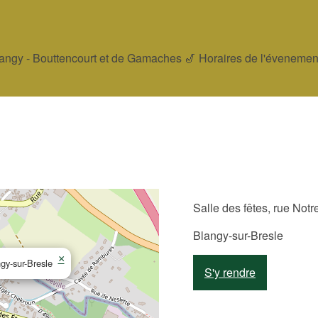
angy - Bouttencourt et de Gamaches 🎷 Horaires de l'évenement 
Salle des fêtes, rue Not
Blangy-sur-Bresle
×
gy-sur-Bresle
S'y rendre