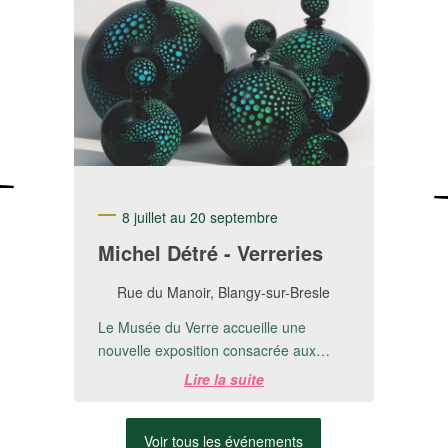
8 juillet au 20 septembre
Michel Détré - Verreries
Rue du Manoir, Blangy-sur-Bresle
Le Musée du Verre accueille une
nouvelle exposition consacrée aux
créations de Michel Detré.📅 Du 8 juillet
Lire la suite
au 20 ...
Voir tous les événements