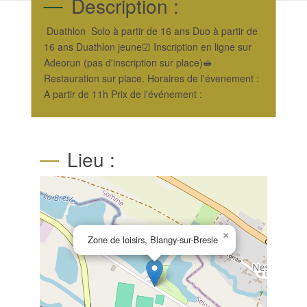
Description :
Duathlon Solo à partir de 16 ans Duo à partir de
16 ans Duathlon jeune☑ Inscription en ligne sur
Adeorun (pas d'inscription sur place)🥪
Restauration sur place. Horaires de l'évenement :
A partir de 11h Prix de l'événement :
Lieu :
×
Zone de loisirs, Blangy-sur-Bresle