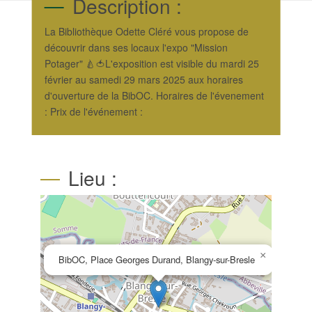
Description :
La Bibliothèque Odette Cléré vous propose de
découvrir dans ses locaux l'expo "Mission
Potager" 🍐🍅L'exposition est visible du mardi 25
février au samedi 29 mars 2025 aux horaires
d'ouverture de la BibOC. Horaires de l'évenement
: Prix de l'événement :
Lieu :
×
BibOC, Place Georges Durand, Blangy-sur-Bresle