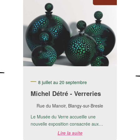
8 juillet au 20 septembre
Michel Détré - Verreries
Rue du Manoir, Blangy-sur-Bresle
Le Musée du Verre accueille une
nouvelle exposition consacrée aux
créations de Michel Detré.📅 Du 8 juillet
Lire la suite
au 20 ...