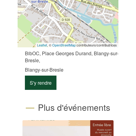
Leaflet
, ©
OpenStreetMap
contributeurs/contributrices
BibOC, Place Georges Durand, Blangy-sur-
Bresle,
Blangy-sur-Bresle
S'y rendre
Plus d'événements