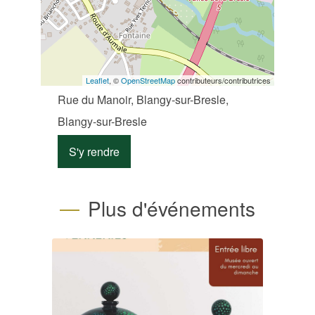
Leaflet
, ©
OpenStreetMap
contributeurs/contributrices
Rue du Manoir, Blangy-sur-Bresle,
Blangy-sur-Bresle
S'y rendre
Plus d'événements