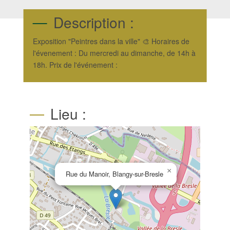
Description :
Exposition "Peintres dans la ville" 🎨 Horaires de
l'évenement : Du mercredi au dimanche, de 14h à
18h. Prix de l'événement :
Lieu :
×
Rue du Manoir, Blangy-sur-Bresle