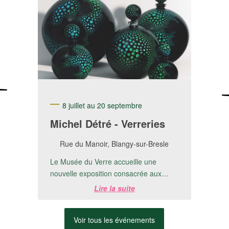
8 juillet au 20 septembre
Michel Détré - Verreries
Rue du Manoir, Blangy-sur-Bresle
Le Musée du Verre accueille une
nouvelle exposition consacrée aux
créations de Michel Detré.📅 Du 8 juillet
Lire la suite
au 20 ...
Voir tous les événements