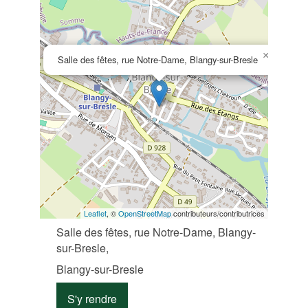
×
Salle des fêtes, rue Notre-Dame, Blangy-sur-Bresle
Leaflet
, ©
OpenStreetMap
contributeurs/contributrices
Salle des fêtes, rue Notre-Dame, Blangy-
sur-Bresle,
Blangy-sur-Bresle
S'y rendre