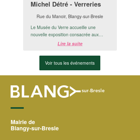
Michel Détré - Verreries
Rue du Manoir, Blangy-sur-Bresle
Le Musée du Verre accueille une
nouvelle exposition consacrée aux
créations de Michel Detré.📅 Du 8 juillet
Lire la suite
au 20 ...
Voir tous les événements
Mairie de
Blangy-sur-Bresle