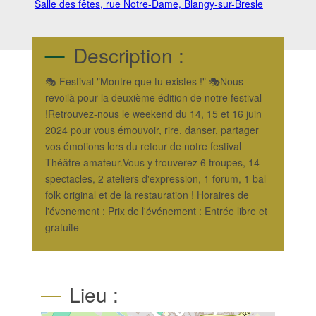
Salle des fêtes, rue Notre-Dame, Blangy-sur-Bresle
Description :
🎭 Festival "Montre que tu existes !" 🎭Nous
revoilà pour la deuxième édition de notre festival
!Retrouvez-nous le weekend du 14, 15 et 16 juin
2024 pour vous émouvoir, rire, danser, partager
vos émotions lors du retour de notre festival
Théâtre amateur.Vous y trouverez 6 troupes, 14
spectacles, 2 ateliers d'expression, 1 forum, 1 bal
folk original et de la restauration ! Horaires de
l'évenement : Prix de l'événement : Entrée libre et
gratuite
Lieu :