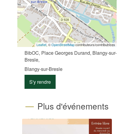
Leaflet
, ©
OpenStreetMap
contributeurs/contributrices
BibOC, Place Georges Durand, Blangy-sur-
Bresle,
Blangy-sur-Bresle
S'y rendre
Plus d'événements