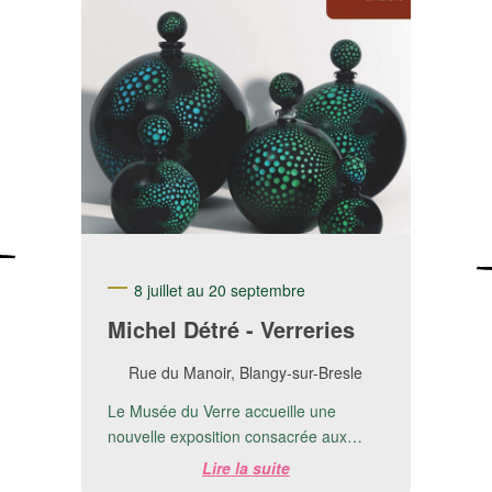
8 juillet au 20 septembre
Michel Détré - Verreries
Rue du Manoir, Blangy-sur-Bresle
Le Musée du Verre accueille une
nouvelle exposition consacrée aux
créations de Michel Detré.📅 Du 8 juillet
Lire la suite
au 20 ...