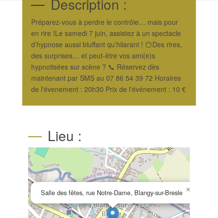
Description :
Préparez-vous à perdre le contrôle… mais pour
en rire !Le samedi 7 juin, assistez à un spectacle
d’hypnose aussi bluffant qu’hilarant ! 😶Des rires,
des surprises… et peut-être vos ami(e)s
hypnotisées sur scène ? 📞 Réservez dès
maintenant par SMS au 07 86 54 39 72 Horaires
de l'évenement : 20h30 Prix de l'événement : 10 €
Lieu :
×
Salle des fêtes, rue Notre-Dame, Blangy-sur-Bresle