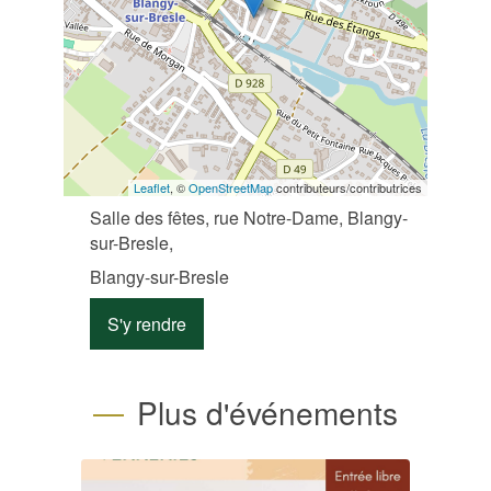
Leaflet
, ©
OpenStreetMap
contributeurs/contributrices
Salle des fêtes, rue Notre-Dame, Blangy-
sur-Bresle,
Blangy-sur-Bresle
S'y rendre
Plus d'événements