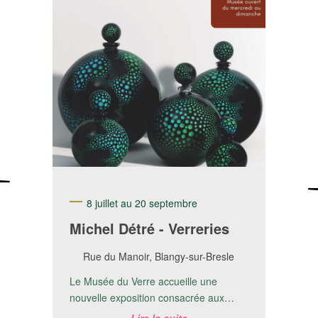
8 juillet au 20 septembre
Michel Détré - Verreries
Rue du Manoir, Blangy-sur-Bresle
Le Musée du Verre accueille une
nouvelle exposition consacrée aux
créations de Michel Detré.📅 Du 8 juillet