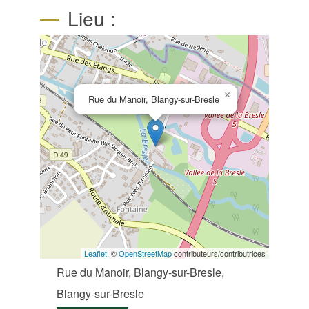
Lieu :
×
Rue du Manoir, Blangy-sur-Bresle
Leaflet
, ©
OpenStreetMap
contributeurs/contributrices
Rue du Manoir, Blangy-sur-Bresle,
Blangy-sur-Bresle