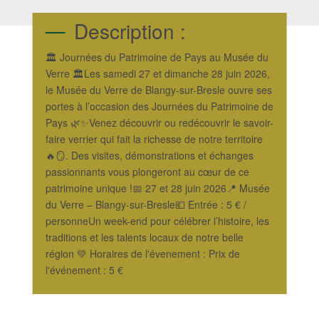
Description :
🏛️ Journées du Patrimoine de Pays au Musée du
Verre 🏛️Les samedi 27 et dimanche 28 juin 2026,
le Musée du Verre de Blangy-sur-Bresle ouvre ses
portes à l’occasion des Journées du Patrimoine de
Pays 🌿✨Venez découvrir ou redécouvrir le savoir-
faire verrier qui fait la richesse de notre territoire
🔥🪞. Des visites, démonstrations et échanges
passionnants vous plongeront au cœur de ce
patrimoine unique !📅 27 et 28 juin 2026📍 Musée
du Verre – Blangy-sur-Bresle💶 Entrée : 5 € /
personneUn week-end pour célébrer l’histoire, les
traditions et les talents locaux de notre belle
région 💚 Horaires de l'évenement : Prix de
l'événement : 5 €