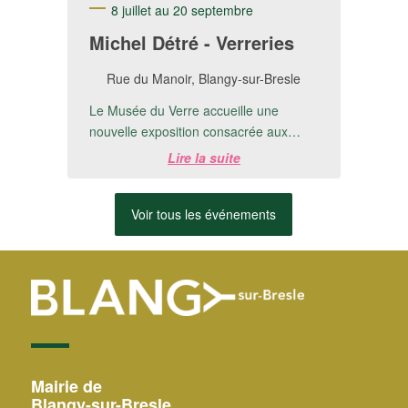
8 juillet au 20 septembre
Michel Détré - Verreries
Rue du Manoir, Blangy-sur-Bresle
Le Musée du Verre accueille une
nouvelle exposition consacrée aux
créations de Michel Detré.📅 Du 8 juillet
Lire la suite
au 20 ...
Voir tous les événements
Mairie de
Blangy-sur-Bresle