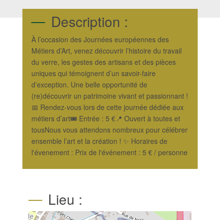
Description :
À l’occasion des Journées européennes des
Métiers d’Art, venez découvrir l’histoire du travail
du verre, les gestes des artisans et des pièces
uniques qui témoignent d’un savoir-faire
d’exception. Une belle opportunité de
(re)découvrir un patrimoine vivant et passionnant !
📅 Rendez-vous lors de cette journée dédiée aux
métiers d’art🎟️ Entrée : 5 €📍 Ouvert à toutes et
tousNous vous attendons nombreux pour célébrer
ensemble l’art et la création ! ✨ Horaires de
l'évenement : Prix de l'événement : 5 € / personne
Lieu :