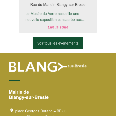
Rue du Manoir, Blangy-sur-Bresle
Le Musée du Verre accueille une
nouvelle exposition consacrée aux
créations de Michel Detré.📅 Du 8 juillet
Lire la suite
au 20 ...
Voir tous les événements
Mairie de
Blangy-sur-Bresle
place Georges Durand – BP 63