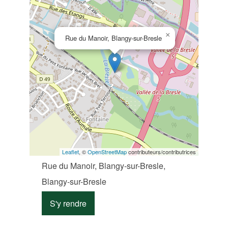
×
Rue du Manoir, Blangy-sur-Bresle
Leaflet
, ©
OpenStreetMap
contributeurs/contributrices
Rue du Manoir, Blangy-sur-Bresle,
Blangy-sur-Bresle
S'y rendre