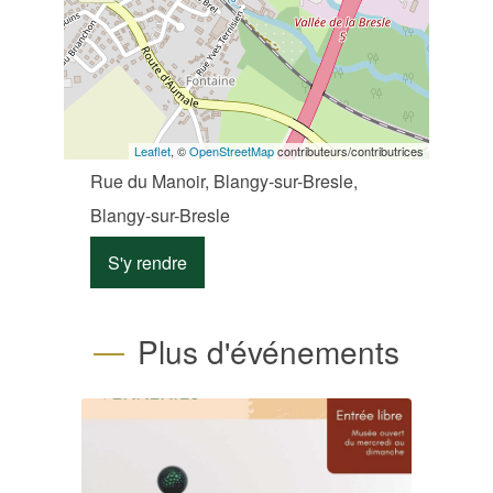
Leaflet
, ©
OpenStreetMap
contributeurs/contributrices
Rue du Manoir, Blangy-sur-Bresle,
Blangy-sur-Bresle
S'y rendre
Plus d'événements