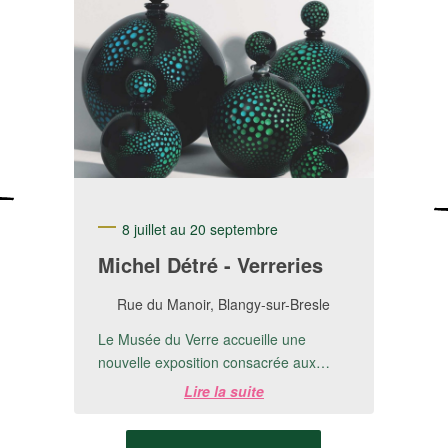
8 juillet au 20 septembre
Michel Détré - Verreries
Rue du Manoir, Blangy-sur-Bresle
Le Musée du Verre accueille une
nouvelle exposition consacrée aux
créations de Michel Detré.📅 Du 8 juillet
Lire la suite
au 20 ...