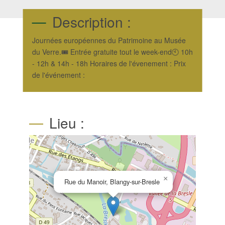
Description :
Journées européennes du Patrimoine au Musée
du Verre.🎟 Entrée gratuite tout le week-end🕙 10h
- 12h & 14h - 18h Horaires de l'évenement : Prix
de l'événement :
Lieu :
×
Rue du Manoir, Blangy-sur-Bresle