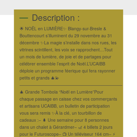
Description :
🌟 NOËL en LUMIÈRE✨ Blangy-sur-Bresle &
Bouttencourt s’illuminent du 29 novembre au 31
décembre ✨La magie s’installe dans nos rues, les
vitrines scintillent, les voix se rapprochent…Tout
un mois de lumière, de joie et de partages pour
célébrer ensemble l’esprit de Noël.L’UCAIBB
déploie un programme féerique qui fera rayonner
petits et grands 🎄💫
————————————————————————
🎄 Grande Tombola “Noël en Lumière”Pour
chaque passage en caisse chez vos commerçants
et artisans UCAIBB, un bulletin de participation
vous sera remis ✨À la clé, un tourbillon de
cadeaux :– 🌲 Une semaine pour 8 personnes
dans un chalet à Gérardmer– 🎢 4 billets 2 jours
pour le Futuroscope– 📺 Un téléviseur 164 cm– ⚡