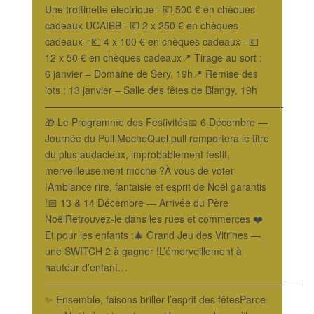
Une trottinette électrique– 💶 500 € en chèques
cadeaux UCAIBB– 💶 2 x 250 € en chèques
cadeaux– 💶 4 x 100 € en chèques cadeaux– 💶
12 x 50 € en chèques cadeaux📍 Tirage au sort :
6 janvier – Domaine de Sery, 19h📍 Remise des
lots : 13 janvier – Salle des fêtes de Blangy, 19h
————————————————————————-
🎁 Le Programme des Festivités📅 6 Décembre —
Journée du Pull MocheQuel pull remportera le titre
du plus audacieux, improbablement festif,
merveilleusement moche ?À vous de voter
!Ambiance rire, fantaisie et esprit de Noël garantis
!📅 13 & 14 Décembre — Arrivée du Père
NoëlRetrouvez-le dans les rues et commerces ❤️
Et pour les enfants :🎄 Grand Jeu des Vitrines —
une SWITCH 2 à gagner !L’émerveillement à
hauteur d’enfant…
——————————————————————————
✨ Ensemble, faisons briller l’esprit des fêtesParce