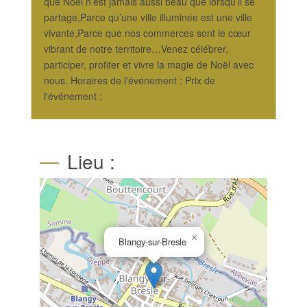
que Noël n’est jamais aussi beau que lorsqu’il se
partage,Parce qu’une ville illuminée est une ville
vivante,Parce que nos commerces sont le cœur
vibrant de notre territoire…Venez célébrer,
participer, profiter et vivre la magie de Noël avec
nous. Horaires de l'évenement : Prix de
l'événement :
Lieu :
×
Blangy-sur-Bresle