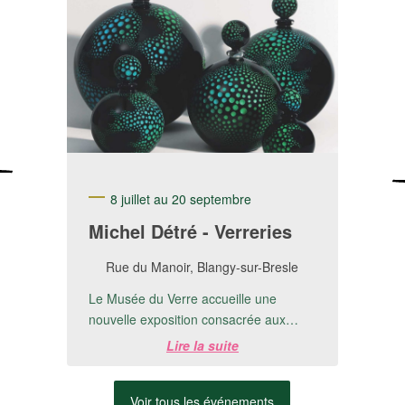
8 juillet au 20 septembre
Michel Détré - Verreries
Rue du Manoir, Blangy-sur-Bresle
Le Musée du Verre accueille une
nouvelle exposition consacrée aux
créations de Michel Detré.📅 Du 8 juillet
Lire la suite
au 20 ...
Voir tous les événements