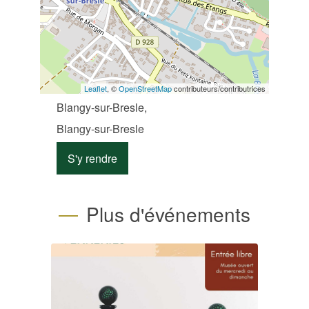
Leaflet
, ©
OpenStreetMap
contributeurs/contributrices
Blangy-sur-Bresle,
Blangy-sur-Bresle
S'y rendre
Plus d'événements