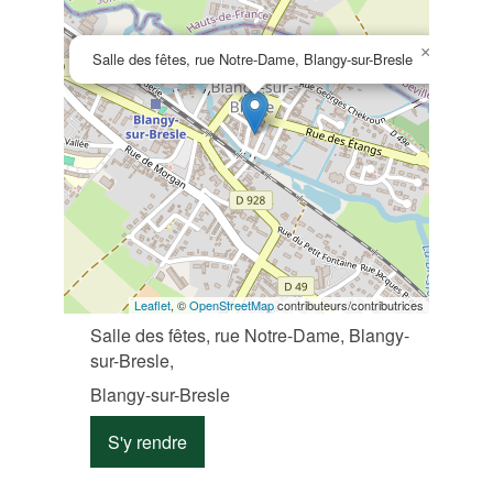
×
Salle des fêtes, rue Notre-Dame, Blangy-sur-Bresle
Leaflet
, ©
OpenStreetMap
contributeurs/contributrices
Salle des fêtes, rue Notre-Dame, Blangy-
sur-Bresle,
Blangy-sur-Bresle
S'y rendre