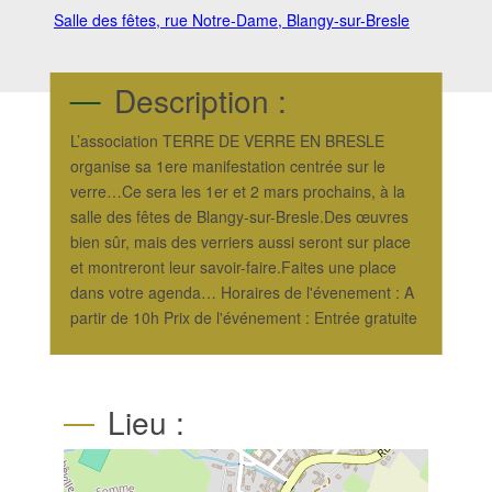
Salle des fêtes, rue Notre-Dame, Blangy-sur-Bresle
Description :
L’association TERRE DE VERRE EN BRESLE
organise sa 1ere manifestation centrée sur le
verre…Ce sera les 1er et 2 mars prochains, à la
salle des fêtes de Blangy-sur-Bresle.Des œuvres
bien sûr, mais des verriers aussi seront sur place
et montreront leur savoir-faire.Faites une place
dans votre agenda… Horaires de l'évenement : A
partir de 10h Prix de l'événement : Entrée gratuite
Lieu :