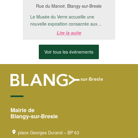
Rue du Manoir, Blangy-sur-Bresle
Le Musée du Verre accueille une
nouvelle exposition consacrée aux
créations de Michel Detré.📅 Du 8 juillet
Lire la suite
au 20 ...
Voir tous les événements
Mairie de
Blangy-sur-Bresle
place Georges Durand – BP 63