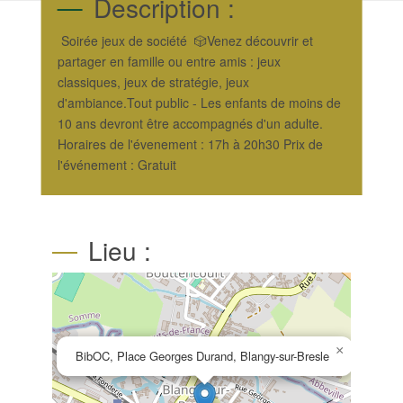
Description :
Soirée jeux de société 🎲Venez découvrir et
partager en famille ou entre amis : jeux
classiques, jeux de stratégie, jeux
d'ambiance.Tout public - Les enfants de moins de
10 ans devront être accompagnés d'un adulte.
Horaires de l'évenement : 17h à 20h30 Prix de
l'événement : Gratuit
Lieu :
×
BibOC, Place Georges Durand, Blangy-sur-Bresle