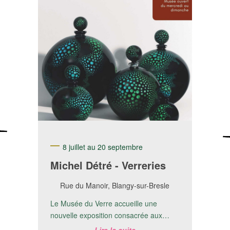
8 juillet au 20 septembre
Michel Détré - Verreries
Rue du Manoir, Blangy-sur-Bresle
Le Musée du Verre accueille une
nouvelle exposition consacrée aux
créations de Michel Detré.📅 Du 8 juillet