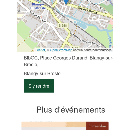
Leaflet
, ©
OpenStreetMap
contributeurs/contributrices
BibOC, Place Georges Durand, Blangy-sur-
Bresle,
Blangy-sur-Bresle
S'y rendre
Plus d'événements