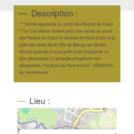
Description :
*** Soirée spectacle au profit des Restos du Cœur
***Le Carcahoux revient pour une soirée au profit
des Restos du Cœur le samedi 30 mars à 20h à la
salle des fêtes de la Ville de Blangy sur Bresle
!Entrée gratuite.Il vous suffit juste d'apporter un
don alimentaire ou produits d'hygiènes non
périssables. Horaires de l'évenement : 20h00 Prix
de l'événement :
Lieu :
×