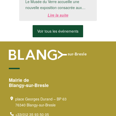
Le Musée du Verre accueille une
nouvelle exposition consacrée aux
créations de Michel Detré.📅 Du 8 juillet
Lire la suite
au 20 ...
Voir tous les événements
Mairie de
Blangy-sur-Bresle
place Georges Durand – BP 63
76340 Blangy-sur-Bresle
+33(0)2 35 93 50 05