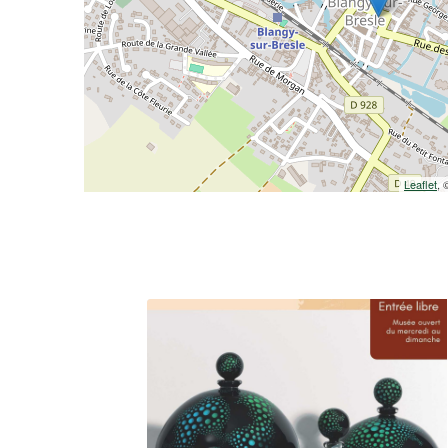
Leaflet
,