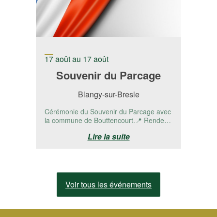
17 août au 17 août
Souvenir du Parcage
Blangy-sur-Bresle
Cérémonie du Souvenir du Parcage avec
la commune de Bouttencourt.📍 Rendez-
vous à la stèle RD 1015 - Bouttencourt,...
Lire la suite
Voir tous les événements