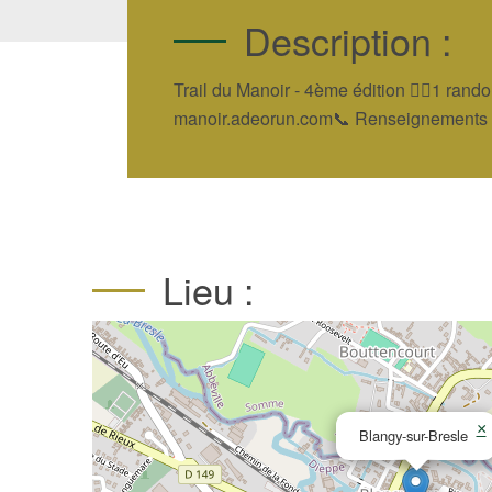
Description :
Trail du Manoir - 4ème édition 🏃‍♀️1 rand
manoir.adeorun.com📞 Renseignements : 0
Lieu :
×
Blangy-sur-Bresle