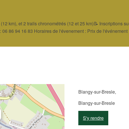
o (12 km), et 2 trails chronométrés (12 et 25 km)📝 Inscriptions s
6 86 94 16 83 Horaires de l'évenement : Prix de l'événement 
Blangy-sur-Bresle,
Blangy-sur-Bresle
S'y rendre