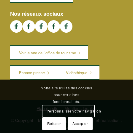
Nos réseaux sociaux
Voir le site de l’office de tourisme
Espace presse
Vidéothèque
Notre site utilise des cookies
pour certaines
fonctionnalités.
Plan du site
–
Mentions légales
Personnaliser votre navigation
© Copyright – Mairie de Blangy | Conception et réalisation :
Refuser
Accepter
Le Plus du Web