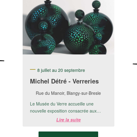
8 juillet au 20 septembre
Michel Détré - Verreries
Rue du Manoir, Blangy-sur-Bresle
Le Musée du Verre accueille une
nouvelle exposition consacrée aux
créations de Michel Detré.📅 Du 8 juillet
Lire la suite
au 20 ...