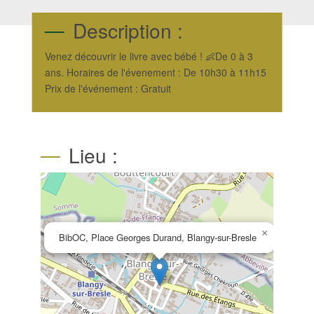
Description :
Venez découvrir le livre avec bébé ! 👶De 0 à 3
ans. Horaires de l'évenement : De 10h30 à 11h15
Prix de l'événement : Gratuit
Lieu :
×
BibOC, Place Georges Durand, Blangy-sur-Bresle