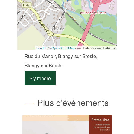
Leaflet
, ©
OpenStreetMap
contributeurs/contributrices
Rue du Manoir, Blangy-sur-Bresle,
Blangy-sur-Bresle
S'y rendre
Plus d'événements