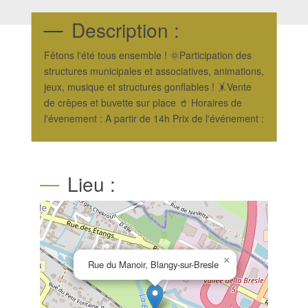
Description :
Fêtons l'été tous ensemble ! 🌞Participation des
structures municipales et associatives, animations,
jeux, musique et structures gonflables ! 🤸Vente
de crêpes et buvette sur place 🥤 Horaires de
l'évenement : A partir de 14h Prix de l'événement :
Lieu :
×
Rue du Manoir, Blangy-sur-Bresle