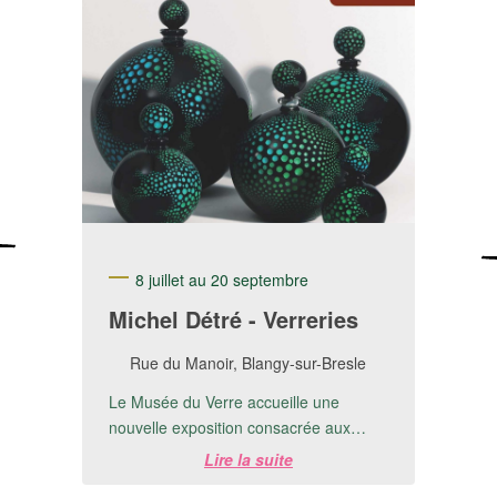
8 juillet au 20 septembre
Michel Détré - Verreries
Rue du Manoir, Blangy-sur-Bresle
Le Musée du Verre accueille une
nouvelle exposition consacrée aux
créations de Michel Detré.📅 Du 8 juillet
Lire la suite
au 20 ...