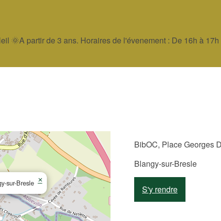
eil 🌞A partir de 3 ans. Horaires de l'évenement : De 16h à 17h 
BibOC, Place Georges Du
Blangy-sur-Bresle
×
y-sur-Bresle
S'y rendre