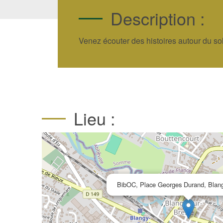
Description :
Venez écouter des histoires autour du sol
Lieu :
BibOC, Place Georges Durand, Blang