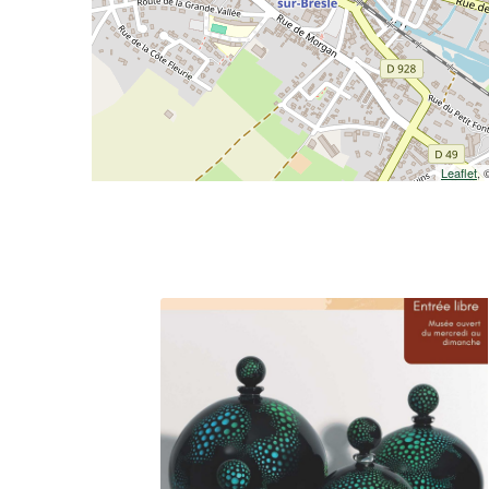
Leaflet
,