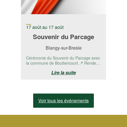
17 août au 17 août
Souvenir du Parcage
Blangy-sur-Bresle
Cérémonie du Souvenir du Parcage avec
la commune de Bouttencourt.📍 Rendez-
vous à la stèle RD 1015 - Bouttencourt,...
Lire la suite
Voir tous les événements