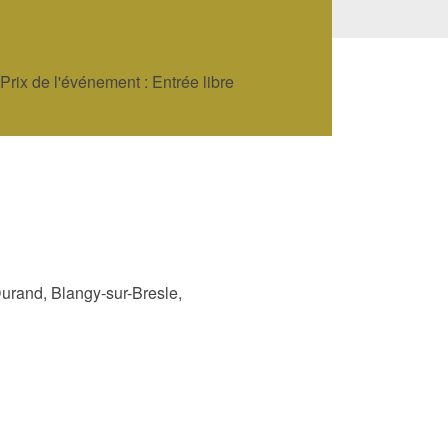
Prix de l'événement : Entrée libre
rand, Blangy-sur-Bresle,