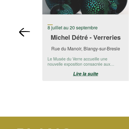
8 juillet au 20 septembre
Michel Détré - Verreries
Rue du Manoir, Blangy-sur-Bresle
Le Musée du Verre accueille une
nouvelle exposition consacrée aux
créations de Michel Detré.📅 Du 8 juillet
Lire la suite
au 20 ...