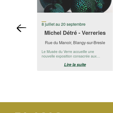
8 juillet au 20 septembre
Michel Détré - Verreries
Rue du Manoir, Blangy-sur-Bresle
Le Musée du Verre accueille une
nouvelle exposition consacrée aux
créations de Michel Detré.📅 Du 8 juillet
Lire la suite
au 20 ...