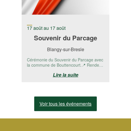
17 août au 17 août
Souvenir du Parcage
Blangy-sur-Bresle
Cérémonie du Souvenir du Parcage avec
la commune de Bouttencourt.📍 Rendez-
vous à la stèle RD 1015 - Bouttencourt,...
Lire la suite
Voir tous les événements