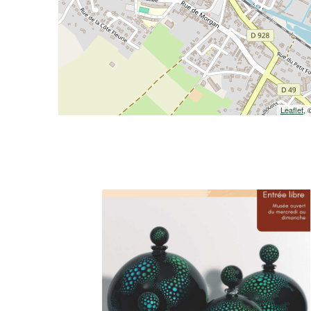
Leaflet
,