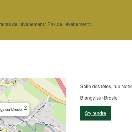
ires de l'évenement : Prix de l'événement :
Salle des fêtes, rue Not
Blangy-sur-Bresle
×
gy-sur-Bresle
S'y rendre